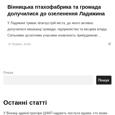
Вінницька птахофабрика та громада
долучилися до озеленення Ладижина
У Ладижині триває благоустрій міста, до якого активно
долучилися мешканці громади, підприємства та місцева влада.
Спільними зусиллями учасники оновлюють прибудинкові…
18 Травня, 2026
Sha
thi
po
Пошук
Пошук
Останні статті
У Вінниці адміністратори ЦНАП надають послуги вдома: хто може