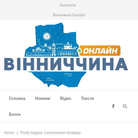
Контакти
Вінничина Онлайн
Вінниччина Онлайн
Новини Вінниччини, громад області, події та аналітика
Головна
Новини
Відео
Тексти
Searc
Блоги
Home
Posts tagged:
озеленення громади