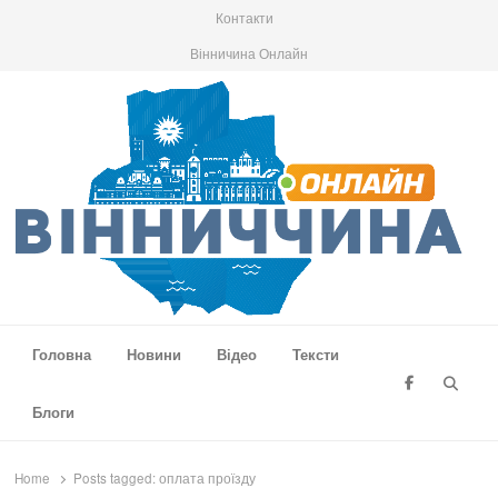
Контакти
Вінничина Онлайн
Вінниччина Онлайн
Новини Вінниччини, громад області, події та аналітика
Головна
Новини
Відео
Тексти
Searc
Блоги
Home
Posts tagged:
оплата проїзду