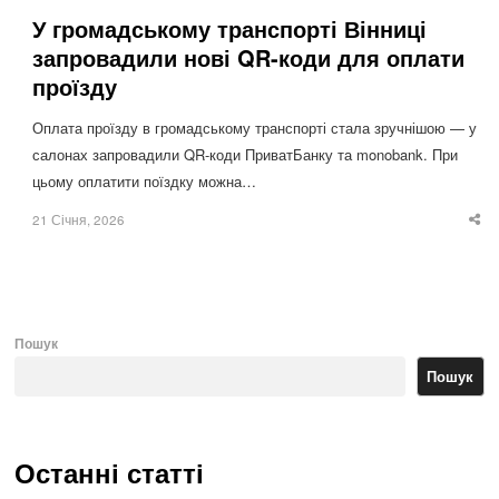
У громадському транспорті Вінниці
запровадили нові QR-коди для оплати
проїзду
Оплата проїзду в громадському транспорті стала зручнішою — у
салонах запровадили QR-коди ПриватБанку та monobank. При
цьому оплатити поїздку можна…
21 Січня, 2026
Sha
thi
po
Пошук
Пошук
Останні статті