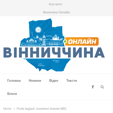
Контакти
Вінничина Онлайн
Вінниччина Онлайн
Новини Вінниччини, громад області, події та аналітика
Головна
Новини
Відео
Тексти
Searc
Блоги
Home
Posts tagged:
оновлені бланки МВС