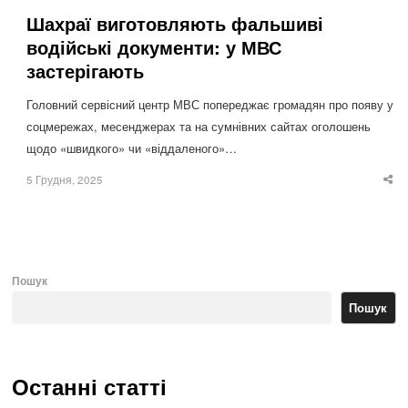
Шахраї виготовляють фальшиві
водійські документи: у МВС
застерігають
Головний сервісний центр МВС попереджає громадян про появу у
соцмережах, месенджерах та на сумнівних сайтах оголошень
щодо «швидкого» чи «віддаленого»…
5 Грудня, 2025
Sha
thi
po
Пошук
Пошук
Останні статті