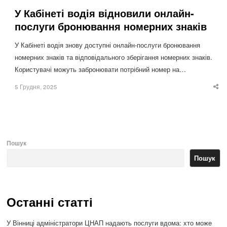
У Кабінеті водія відновили онлайн-
послуги бронювання номерних знаків
У Кабінеті водія знову доступні онлайн-послуги бронювання
номерних знаків та відповідального зберігання номерних знаків.
Користувачі можуть забронювати потрібний номер на…
5 Грудня, 2025
Sha
thi
po
Пошук
Пошук
Останні статті
У Вінниці адміністратори ЦНАП надають послуги вдома: хто може