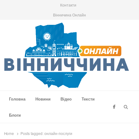
Контакти
Вінничина Онлайн
Вінниччина Онлайн
Новини Вінниччини, громад області, події та аналітика
Головна
Новини
Відео
Тексти
Searc
Блоги
Home
Posts tagged:
онлайн-послуги