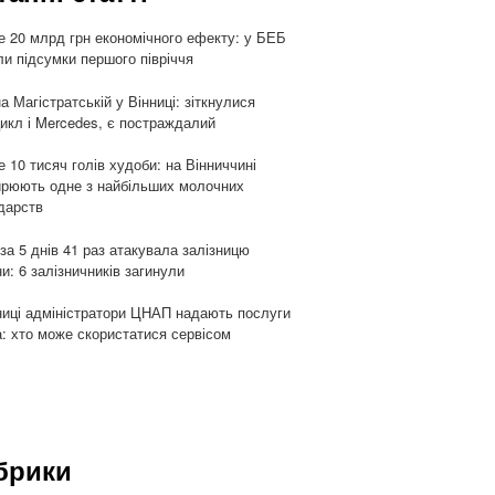
 20 млрд грн економічного ефекту: у БЕБ
ли підсумки першого півріччя
а Магістратській у Вінниці: зіткнулися
икл і Mercedes, є постраждалий
 10 тисяч голів худоби: на Вінниччині
рюють одне з найбільших молочних
дарств
 за 5 днів 41 раз атакувала залізницю
ни: 6 залізничників загинули
ниці адміністратори ЦНАП надають послуги
: хто може скористатися сервісом
брики