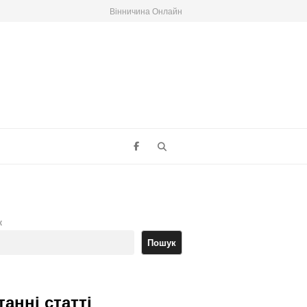
Вінничина Онлайн
Search
к
Пошук
танні статті