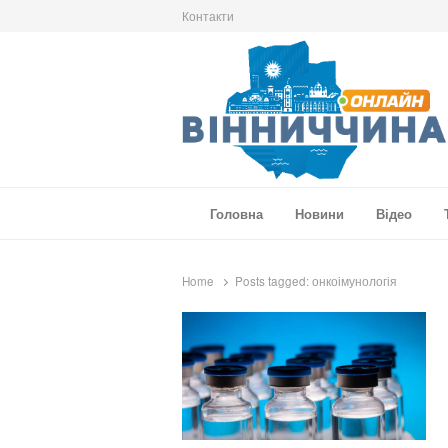
Контакти
Вінниччина Онлайн
Новини Вінниччини, громад області, події т
Головна
Новини
Відео
Home
Posts tagged:
онкоімунологія