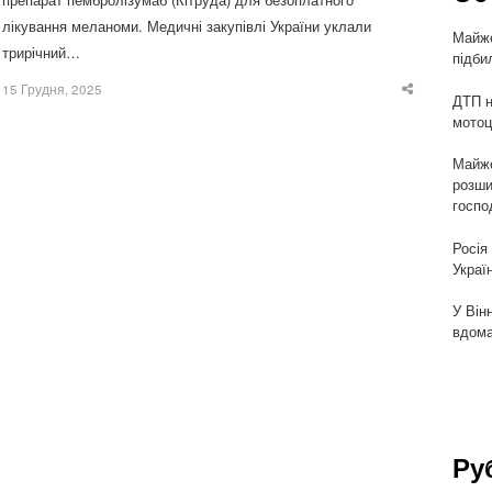
лікування меланоми. Медичні закупівлі України уклали
Майже
трирічний…
підби
15 Грудня, 2025
Share
ДТП н
this
мотоц
post
Майже
розши
госпо
Росія
Украї
У Він
вдома
Ру