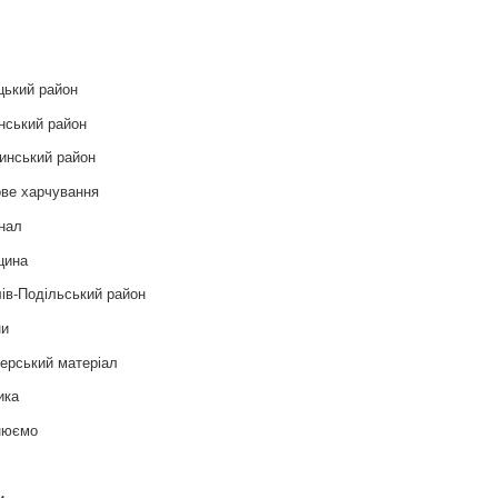
и
цький район
нський район
инський район
ве харчування
нал
цина
ів-Подільський район
ни
ерський матеріал
ика
нюємо
т
и