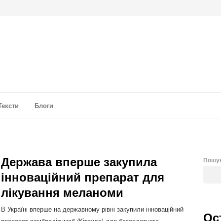
а аналітика
Тексти
Блоги
Держава вперше закупила
Пошу
інноваційний препарат для
лікування меланоми
В Україні вперше на державному рівні закупили інноваційний
Ос
препарат пембролізумаб (Кітруда) для безоплатного