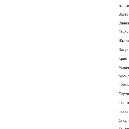
Блог
Відео
Вінни
Гайси
Жмер
Здоро
Кримі
Меди
Могил
Нови
Партн
Політ
Пояс
Спор
Текст