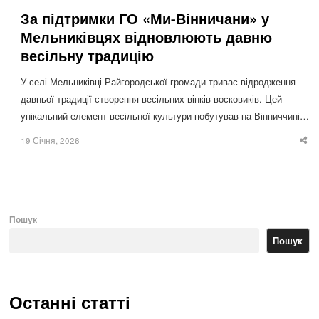
За підтримки ГО «Ми-Вінничани» у
Мельниківцях відновлюють давню
весільну традицію
У селі Мельниківці Райгородської громади триває відродження
давньої традиції створення весільних вінків-восковиків. Цей
унікальний елемент весільної культури побутував на Вінниччині…
19 Січня, 2026
Sha
thi
po
Пошук
Пошук
Останні статті