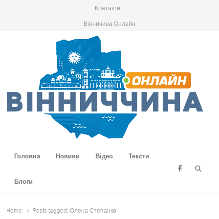
Контакти
Вінничина Онлайн
Вінниччина Онлайн
Новини Вінниччини, громад області, події та аналітика
Головна
Новини
Відео
Тексти
Searc
Блоги
Home
Posts tagged:
Олена Степанко