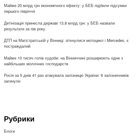
Майже 20 млрд грн економічного ефекту: у БЕБ підбили підсумки
першого півріччя
Детінізація принесла державі 13,8 млрд грн: у БЕБ назвали
результати за пів року
ДТП на Магістратській у Вінниці: зіткнулися мотоцикл і Mercedes, є
постраждалий
Майже 10 тисяч голів худоби: на Вінниччині розширюють одне з
найбільших молочних господарств
Росія за 5 днів 41 раз атакувала залізницю України: 6 залізничників
загинули
Рубрики
Блоги