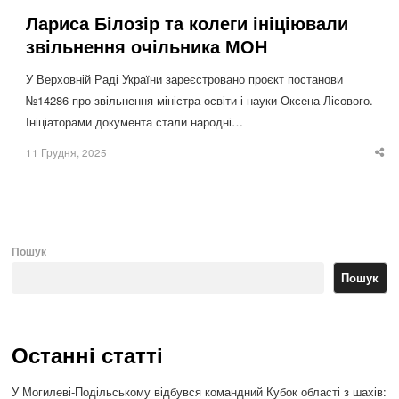
Лариса Білозір та колеги ініціювали
звільнення очільника МОН
У Верховній Раді України зареєстровано проєкт постанови
№14286 про звільнення міністра освіти і науки Оксена Лісового.
Ініціаторами документа стали народні…
11 Грудня, 2025
Sha
thi
po
Пошук
Пошук
Останні статті
У Могилеві-Подільському відбувся командний Кубок області з шахів: