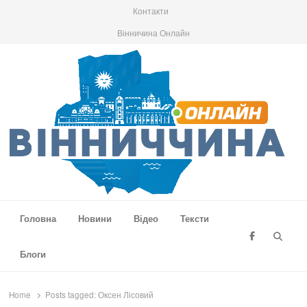
Контакти
Вінничина Онлайн
Вінниччина Онлайн
Новини Вінниччини, громад області, події та аналітика
Головна
Новини
Відео
Тексти
Searc
Блоги
Home
Posts tagged:
Оксен Лісовий