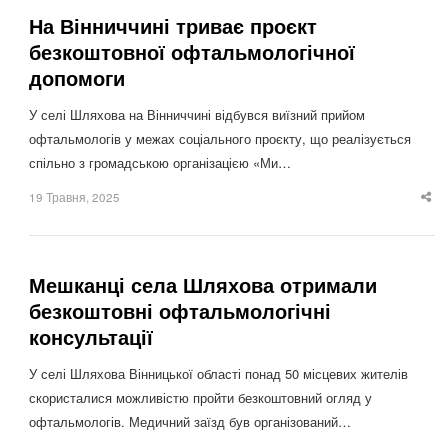
На Вінниччині триває проєкт
безкоштовної офтальмологічної
допомоги
У селі Шляхова на Вінниччині відбувся виїзний прийом
офтальмологів у межах соціального проєкту, що реалізується
спільно з громадською організацією «Ми…
19 Травня, 2025
Sha
thi
po
Мешканці села Шляхова отримали
безкоштовні офтальмологічні
консультації
У селі Шляхова Вінницької області понад 50 місцевих жителів
скористалися можливістю пройти безкоштовний огляд у
офтальмологів. Медичний заїзд був організований…