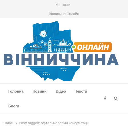
Контакти
Вінничина Онлайн
Вінниччина Онлайн
Новини Вінниччини, громад області, події та аналітика
Головна
Новини
Відео
Тексти
Searc
Блоги
Home
Posts tagged:
офтальмологічні консультації