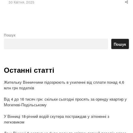
30 Квітня, 2025
Sha
thi
po
Пошук
Пошук
Останні статті
Жительку Вінниччини підозрюють в ухиленні від сплати понад 4,6
млн грн податків
Від 4 до 16 тисяч грн: скільки сьогодні просять за оренду квартир у
Могилеві-Подільському
У Вінниці 18-річний водій скутера постраждав у зіткненні з
легковиком