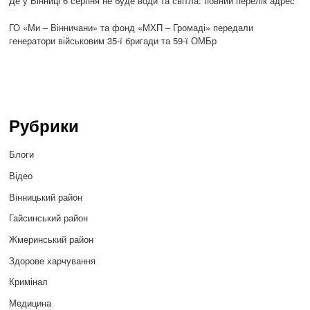
Де у Вінниці 6 серпня не буде води та світла: повний перелік адрес
ГО «Ми – Вінничани» та фонд «МХП – Громаді» передали
генератори військовим 35-ї бригади та 59-ї ОМБр
Рубрики
Блоги
Відео
Вінницький район
Гайсинський район
Жмеринський район
Здорове харчування
Кримінал
Медицина