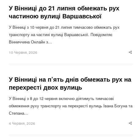
У Вінниці до 21 липня обмежать рух
частиною вулиці Варшавської
У Вінниці з 10 червня до 21 липня тимчасово обмежать рух
транспорту на частині вулиці Варшавської. Повідомляє
Вінниччина Онлайн з…
10 Червня, 2026
Sha
thi
po
У Вінниці на п’ять днів обмежать рух на
перехресті двох вулиць
У Вінниці з 8 до 12 червня включно діятимуть тимчасові
обмеження руху транспорту на перехресті вулиць Івана Богуна та
Степана…
4 Червня, 2026
Sha
thi
po