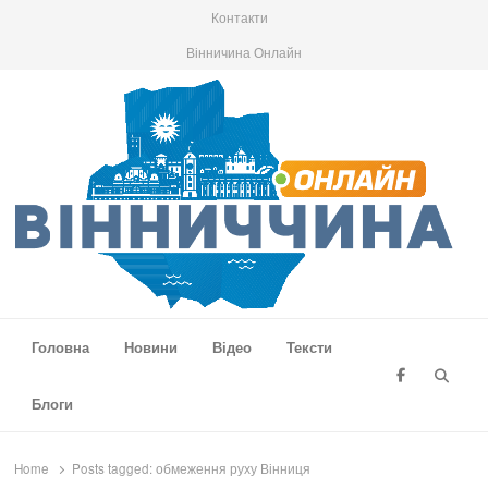
Контакти
Вінничина Онлайн
Вінниччина Онлайн
Новини Вінниччини, громад області, події та аналітика
Головна
Новини
Відео
Тексти
Searc
Блоги
Home
Posts tagged:
обмеження руху Вінниця