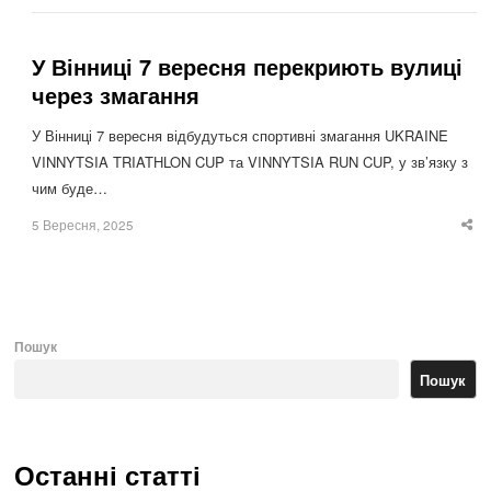
У Вінниці 7 вересня перекриють вулиці
через змагання
У Вінниці 7 вересня відбудуться спортивні змагання UKRAINE
VINNYTSIA TRIATHLON CUP та VINNYTSIA RUN CUP, у зв’язку з
чим буде…
5 Вересня, 2025
Sha
thi
po
Пошук
Пошук
Останні статті