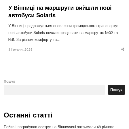
У Вінниці на маршрути вийшли нові
автобуси Solaris
У Вінниці продовжується оновлення громадського транспорту:
нові автобуси Solaris почали працювати на маршрутах №32 та
№5. За рівнем комфорту та…
3 Грудня, 2025
Sha
thi
po
Пошук
Пошук
Останні статті
Побив і пограбував сестру: на Вінниччині затримали 48-річного