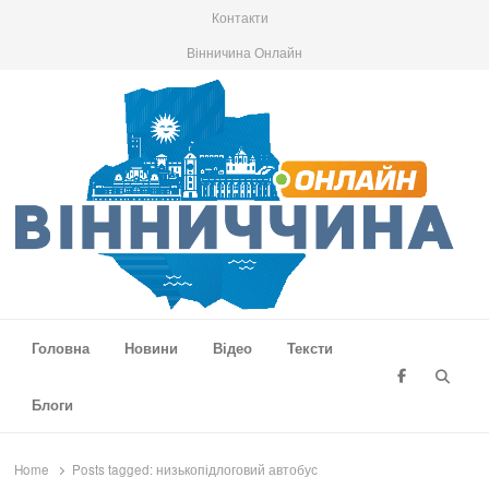
Контакти
Вінничина Онлайн
Вінниччина Онлайн
Новини Вінниччини, громад області, події та аналітика
Головна
Новини
Відео
Тексти
Searc
Блоги
Home
Posts tagged:
низькопідлоговий автобус