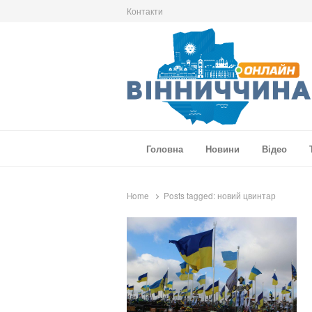
Контакти
Вінниччина Онлайн
Новини Вінниччини, громад області, події т
Головна
Новини
Відео
Home
Posts tagged:
новий цвинтар