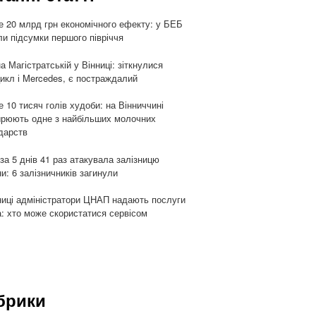
 20 млрд грн економічного ефекту: у БЕБ
ли підсумки першого півріччя
а Магістратській у Вінниці: зіткнулися
икл і Mercedes, є постраждалий
 10 тисяч голів худоби: на Вінниччині
рюють одне з найбільших молочних
дарств
 за 5 днів 41 раз атакувала залізницю
ни: 6 залізничників загинули
ниці адміністратори ЦНАП надають послуги
: хто може скористатися сервісом
брики