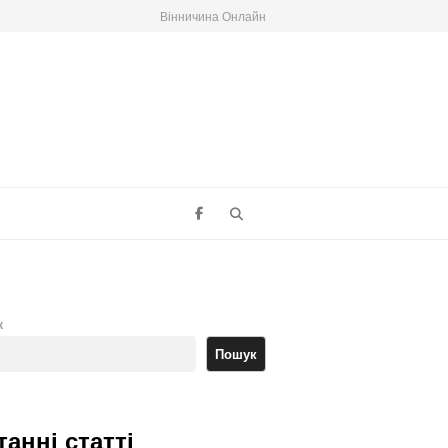
Вінничина Онлайн
Search
к
Пошук
танні статті