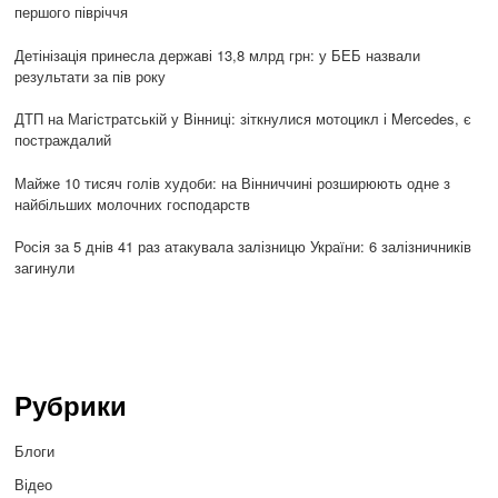
першого півріччя
Детінізація принесла державі 13,8 млрд грн: у БЕБ назвали
результати за пів року
ДТП на Магістратській у Вінниці: зіткнулися мотоцикл і Mercedes, є
постраждалий
Майже 10 тисяч голів худоби: на Вінниччині розширюють одне з
найбільших молочних господарств
Росія за 5 днів 41 раз атакувала залізницю України: 6 залізничників
загинули
Рубрики
Блоги
Відео