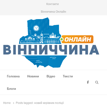
Контакти
Вінничина Онлайн
Вінниччина Онлайн
Новини Вінниччини, громад області, події та аналітика
Головна
Новини
Відео
Тексти
Searc
Блоги
Home
Posts tagged:
новий керівник поліції