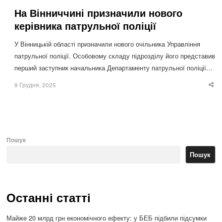
На Вінниччині призначили нового
керівника патрульної поліції
У Вінницькій області призначили нового очільника Управління
патрульної поліції. Особовому складу підрозділу його представив
перший заступник начальника Департаменту патрульної поліції…
9 Грудня, 2025
Sha
thi
po
Пошук
Пошук
Останні статті
Майже 20 млрд грн економічного ефекту: у БЕБ підбили підсумки