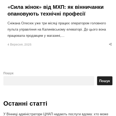
«Сила жінок» від МХП: як вінничанки
опановують технічні професії
Сніжана Олесюк уже три місяці працює оператором головного
пульта управління на Калинівському елеваторі. До цього вона
працювала продавцем у магазині,…
4 Вересня, 2025
Sha
thi
po
Пошук
Пошук
Останні статті
У Вінниці адміністратори ЦНАП надають послуги вдома: хто може