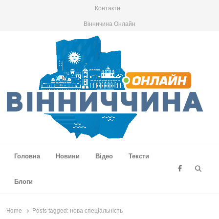
Контакти
Вінничина Онлайн
Вінниччина Онлайн
Новини Вінниччини, громад області, події та аналітика
Головна
Новини
Відео
Тексти
Searc
Блоги
Home
Posts tagged:
нова спеціальність