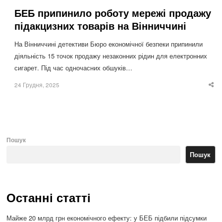
БЕБ припинило роботу мережі продажу
підакцизних товарів на Вінниччині
На Вінниччині детективи Бюро економічної безпеки припинили
діяльність 15 точок продажу незаконних рідин для електронних
сигарет. Під час одночасних обшуків…
24 Грудня, 2025
Sha
thi
po
Пошук
Пошук
Останні статті
Майже 20 млрд грн економічного ефекту: у БЕБ підбили підсумки