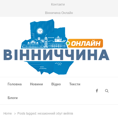
Контакти
Вінничина Онлайн
Вінниччина Онлайн
Новини Вінниччини, громад області, події та аналітика
Головна
Новини
Відео
Тексти
Searc
Блоги
Home
Posts tagged:
незаконний збут вейпів