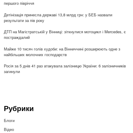
першого півріччя
Детінізація принесла державі 13,8 млрд грн: у БЕБ назвали
результати за пів року
ДТП на Магістратській у Вінниці: зіткнулися мотоцикл і Mercedes, є
постраждалий
Майже 10 тисяч голів худоби: на Вінниччині розширюють одне з
найбільших молочних господарств
Росія за 5 днів 41 раз атакувала залізницю України: 6 залізничників
загинули
Рубрики
Блоги
Відео