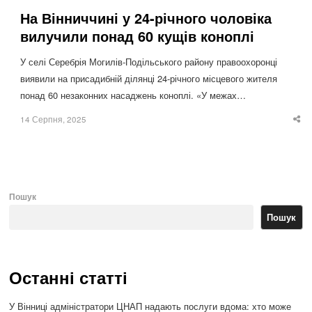
На Вінниччині у 24-річного чоловіка
вилучили понад 60 кущів коноплі
У селі Серебрія Могилів-Подільського району правоохоронці
виявили на присадибній ділянці 24-річного місцевого жителя
понад 60 незаконних насаджень коноплі. «У межах…
14 Серпня, 2025
Sha
thi
po
Пошук
Пошук
Останні статті
У Вінниці адміністратори ЦНАП надають послуги вдома: хто може