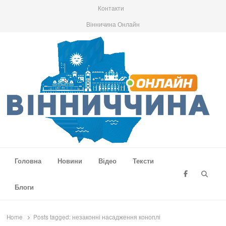
Контакти
Вінничина Онлайн
Вінниччина Онлайн
Новини Вінниччини, громад області, події та аналітика
Головна
Новини
Відео
Тексти
Searc
Блоги
Home
Posts tagged:
незаконні насадження коноплі