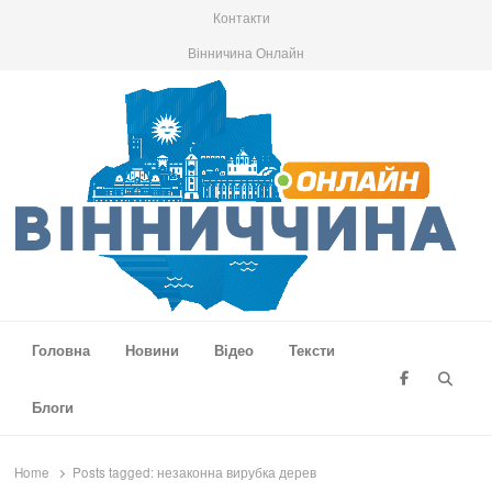
Контакти
Вінничина Онлайн
Вінниччина Онлайн
Новини Вінниччини, громад області, події та аналітика
Головна
Новини
Відео
Тексти
Searc
Блоги
Home
Posts tagged:
незаконна вирубка дерев