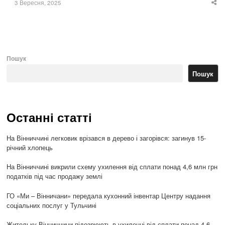
3 Вересня, 2025
Sha
thi
po
Пошук
Пошук
Останні статті
На Вінниччині легковик врізався в дерево і загорівся: загинув 15-
річний хлопець
На Вінниччині викрили схему ухилення від сплати понад 4,6 млн грн
податків під час продажу землі
ГО «Ми – Вінничани» передала кухонний інвентар Центру надання
соціальних послуг у Тульчині
Жительку Вінниччини підозрюють в ухиленні від сплати понад 4,6