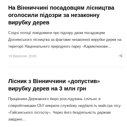
На Вінниччині посадовцям лісництва
оголосили підозри за незаконну
вирубку дерев
Слідчі поліції повідомили про підозру двом посадовцям
Дохнянського лісництва за фактами незаконної вирубки дерев на
території Національного природного парку «Кармелюкове…
18 Вересня, 2025
Sha
thi
po
Лісник з Вінниччини «допустив»
вирубку дерев на 3 млн грн
Працівники Державного бюро розслідувань спільно зі
співробітниками СБУ викрили службову недбалість майстра лісу
«Гайсинського лісгоспу». Через його бездіяльність державі
завдано…