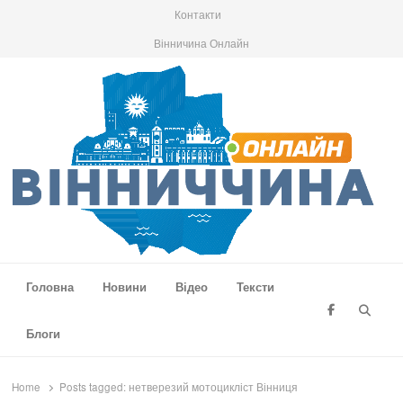
Контакти
Вінничина Онлайн
Вінниччина Онлайн
Новини Вінниччини, громад області, події та аналітика
Головна
Новини
Відео
Тексти
Searc
Блоги
Home
Posts tagged:
нетверезий мотоцикліст Вінниця