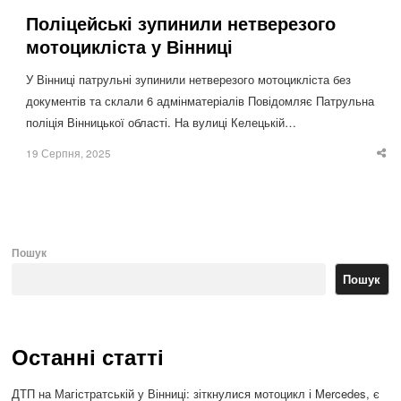
Поліцейські зупинили нетверезого
мотоцикліста у Вінниці
У Вінниці патрульні зупинили нетверезого мотоцикліста без
документів та склали 6 адмінматеріалів Повідомляє Патрульна
поліція Вінницької області. На вулиці Келецькій…
19 Серпня, 2025
Sha
thi
po
Пошук
Пошук
Останні статті
ДТП на Магістратській у Вінниці: зіткнулися мотоцикл і Mercedes, є