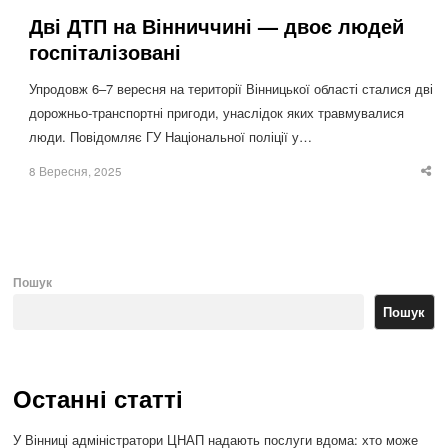
Дві ДТП на Вінниччині — двоє людей
госпіталізовані
Упродовж 6–7 вересня на території Вінницької області сталися дві
дорожньо-транспортні пригоди, унаслідок яких травмувалися
люди. Повідомляє ГУ Національної поліції у…
8 Вересня, 2025
Sha
thi
po
Пошук
Пошук
Останні статті
У Вінниці адміністратори ЦНАП надають послуги вдома: хто може