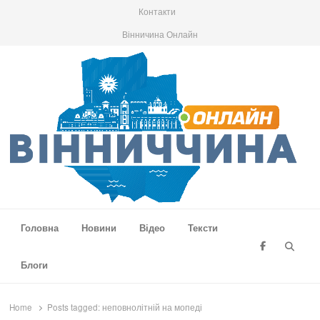
Контакти
Вінничина Онлайн
Вінниччина Онлайн
Новини Вінниччини, громад області, події та аналітика
Головна
Новини
Відео
Тексти
Searc
Блоги
Home
Posts tagged:
неповнолітній на мопеді