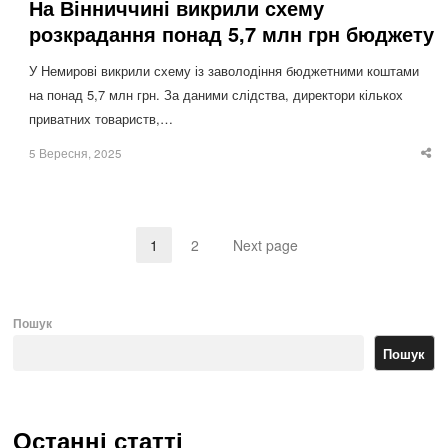
На Вінниччині викрили схему
розкрадання понад 5,7 млн грн бюджету
У Немирові викрили схему із заволодіння бюджетними коштами
на понад 5,7 млн грн. За даними слідства, директори кількох
приватних товариств,…
5 Вересня, 2025
Sha
thi
po
1
2
Next page
Page
Page
Пошук
Пошук
Останні статті