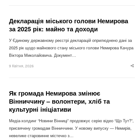
po
Декларація міського голови Немирова
за 2025 рік: майно та доходи
У Єдиному державному реєстрі декларацій оприлюднено дані за
2025 рік щодо майнового стану міського голови Немирова Качура
Віктора Миколайовича. Документ…
9 Квітня, 2026
Sha
thi
po
Як громада Немирова змінює
Вінниччину – волонтери, хліб та
культурні ініціативи
Медіа-холдинг “Новини Вінниці” продовжує серію відео “Що Тут?”,
присвячену громадам Вінниччини. У новому випуску — Немирів,
невелике старовинне містечко з…