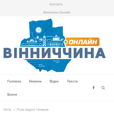
Контакти
Вінничина Онлайн
Вінниччина Онлайн
Новини Вінниччини, громад області, події та аналітика
Головна
Новини
Відео
Тексти
Searc
Блоги
Home
Posts tagged:
Немирів