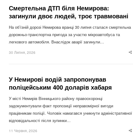
Смертельна ДТП біля Немирова:
загинули двоє людей, троє травмовані
На об’їзній дорозі Немирова вранці 30 липня сталася смертельна
дорожньо-транспортна пригода за участю мікроавтобуса та
легкового автомобіля. Внаслідок аварії загинули…
30 Липня, 2026
Sha
thi
po
У Немирові водій запропонував
поліцейським 400 доларів хабаря
У місті Немирів Вінницького району правоохоронці
задокументували факт пропозиції неправомірної вигоди
працівникам поліції. Чоловік намагався уникнути адміністративної
відповідальності після зупинки…
11 Червня, 2026
Sha
thi