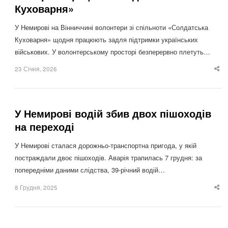
Куховарня»
У Немирові на Вінниччині волонтери зі спільноти «Солдатська
Куховарня» щодня працюють задля підтримки українських
військових. У волонтерському просторі безперервно плетуть…
23 Січня, 2026
Sha
thi
po
У Немирові водій збив двох пішоходів
на переході
У Немирові сталася дорожньо-транспортна пригода, у якій
постраждали двоє пішоходів. Аварія трапилась 7 грудня: за
попередніми даними слідства, 39-річний водій…
8 Грудня, 2025
Sha
thi
po