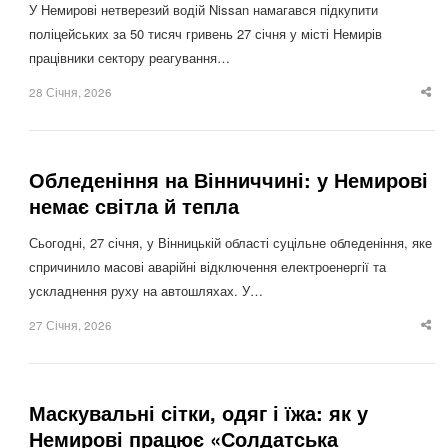
У Немирові нетверезий водій Nissan намагався підкупити
поліцейських за 50 тисяч гривень 27 січня у місті Немирів
працівники сектору реагування…
28 Січня, 2026
Sha
thi
po
Обледеніння на Вінниччині: у Немирові
немає світла й тепла
Сьогодні, 27 січня, у Вінницькій області суцільне обледеніння, яке
спричинило масові аварійні відключення електроенергії та
ускладнення руху на автошляхах. У…
27 Січня, 2026
Sha
thi
po
Маскувальні сітки, одяг і їжа: як у
Немирові працює «Солдатська