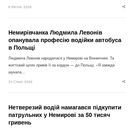
6 Квітня, 2026
Sha
thi
po
Немирівчанка Людмила Левонів
опанувала професію водійки автобуса
в Польщі
Людмила Левонів народилася у Немирові на Вінниччині. Та
життєвий шлях привів її за кордон — до Польщі. «Я завжди
шукала…
30 Січня, 2026
Sha
thi
po
Нетверезий водій намагався підкупити
патрульних у Немирові за 50 тисяч
гривень