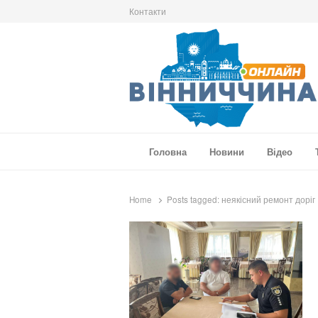
Контакти
Вінниччина Онлайн
Новини Вінниччини, громад області, події т
Головна
Новини
Відео
Home
Posts tagged:
неякісний ремонт доріг