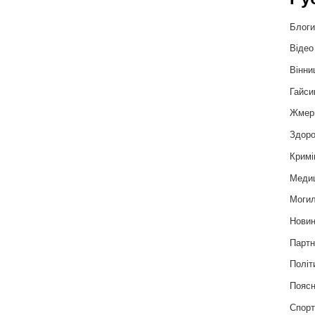
Блог
Відео
Вінни
Гайси
Жмер
Здоро
Кримі
Меди
Могил
Нови
Партн
Політ
Пояс
Спор