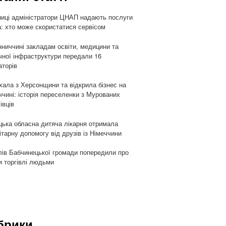
ниці адміністратори ЦНАП надають послуги
: хто може скористатися сервісом
нниччині закладам освіти, медицини та
чної інфраструктури передали 16
аторів
хала з Херсонщини та відкрила бізнес на
ччині: історія переселенки з Мурованих
івців
цька обласна дитяча лікарня отримала
ітарну допомогу від друзів із Німеччини
ів Бабчинецької громади попередили про
и торгівлі людьми
брики