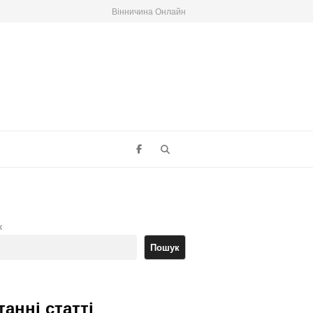
Вінничина Онлайн
Search
к
Пошук
танні статті