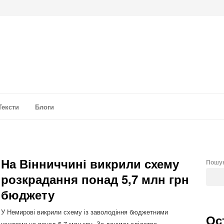
а аналітика
Тексти
Блоги
На Вінниччині викрили схему
Пошу
розкрадання понад 5,7 млн грн
бюджету
У Немирові викрили схему із заволодіння бюджетними
Ос
коштами на понад 5,7 млн грн. За даними слідства,