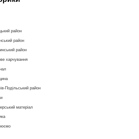
и
цький район
нський район
инський район
ве харчування
нал
цина
ів-Подільський район
ни
ерський матеріал
ика
нюємо
т