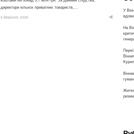
директори кількох приватних товариств,…
У Він
вдома
5 Вересня, 2025
Share
this
post
На Ві
крити
генер
Переї
Вінни
Курил
Вінни
гуман
Жител
ризик
Ру