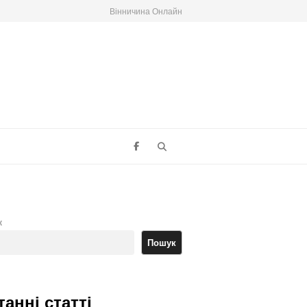
Вінничина Онлайн
Search
к
Пошук
танні статті