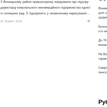
У Вінницькому районі правоохоронці повідомили про підозру
директорці комунального некомерційного підприємства однієї
Вінни
для с
із селищних рад. Її підозрюють у незаконному нарахуванні…
щоден
25 Травня, 2026
Share
this
Безоп
post
хто м
До 70
вінни
На Ві
гараж
Смерт
пенсі
Ру