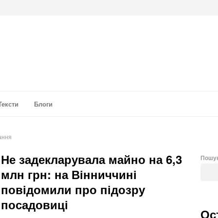
а аналітика
Тексти
Блоги
ання
Не задекларувала майно на 6,3
Пошу
млн грн: на Вінниччині
повідомили про підозру
посадовиці
Ос