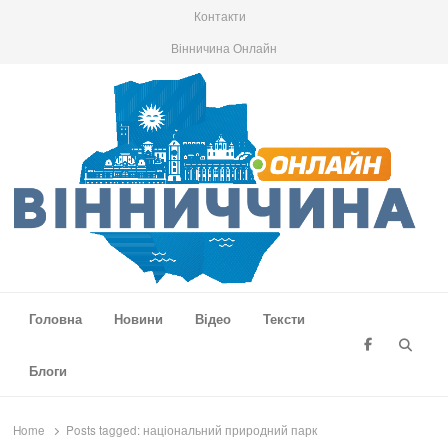
Контакти
Вінничина Онлайн
Вінниччина Онлайн
Новини Вінниччини, громад області, події та аналітика
Головна
Новини
Відео
Тексти
Searc
Блоги
Home
Posts tagged:
національний природний парк