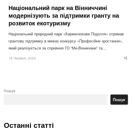
Національний парк на Вінниччині
модернізують за підтримки гранту на
розвиток екотуризму
Національний природний парк «Кармелюкове Поділля» отримав
грантову підтримку в межах конкурсу «Професійне зростання»,
який реалізується за сприяння ГО “Ми-Вінничани” та…
16 Червня, 2025
Sha
thi
po
Пошук
Пошук
Останні статті