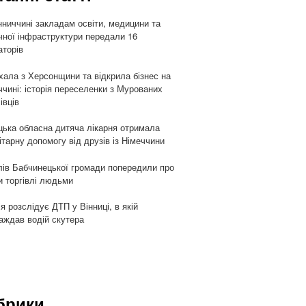
нниччині закладам освіти, медицини та
чної інфраструктури передали 16
аторів
хала з Херсонщини та відкрила бізнес на
ччині: історія переселенки з Мурованих
івців
цька обласна дитяча лікарня отримала
ітарну допомогу від друзів із Німеччини
ів Бабчинецької громади попередили про
и торгівлі людьми
ія розслідує ДТП у Вінниці, в якій
аждав водій скутера
брики