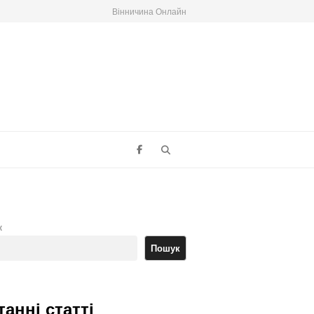
Вінничина Онлайн
Search
к
Пошук
танні статті