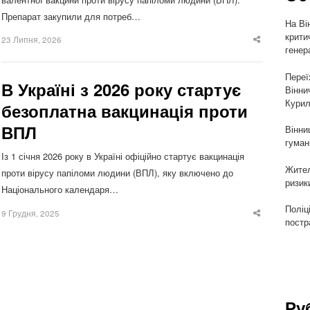
Препарат закупили для потреб…
На Ві
крити
23 Липня, 2026
Share
генер
this
post
Переї
В Україні з 2026 року стартує
Вінни
Курил
безоплатна вакцинація проти
ВПЛ
Вінни
гуман
Із 1 січня 2026 року в Україні офіційно стартує вакцинація
Жител
проти вірусу папіломи людини (ВПЛ), яку включено до
ризик
Національного календаря…
Поліц
9 Грудня, 2025
Share
постр
this
post
Ру