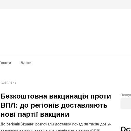
а аналітика
Тексти
Блоги
р щеплень
Безкоштовна вакцинація проти
Пошу
ВПЛ: до регіонів доставляють
нові партії вакцини
До регіонів України розпочали доставку понад 38 тисяч доз 9-
Ос
валентної вакцини проти вірусу папіломи людини (ВПЛ).