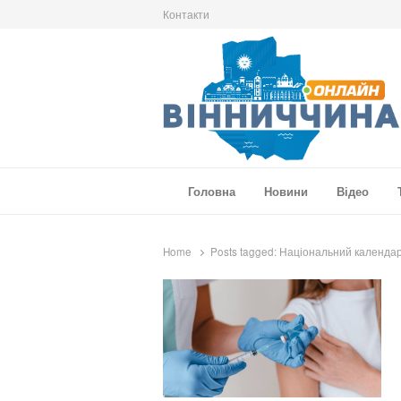
Контакти
Вінниччина Онлайн
Новини Вінниччини, громад області, події т
Головна
Новини
Відео
Home
Posts tagged:
Національний календа