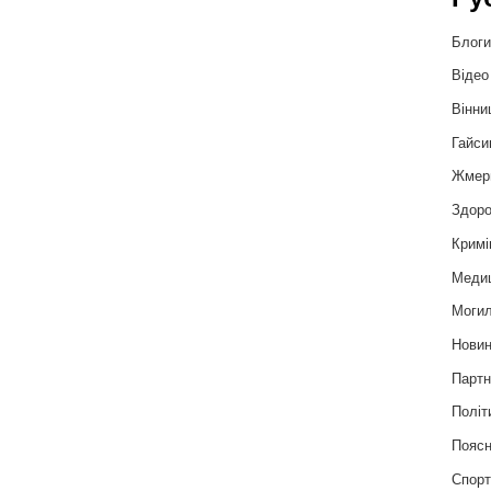
Блог
Відео
Вінни
Гайси
Жмер
Здоро
Кримі
Меди
Могил
Нови
Партн
Політ
Пояс
Спор