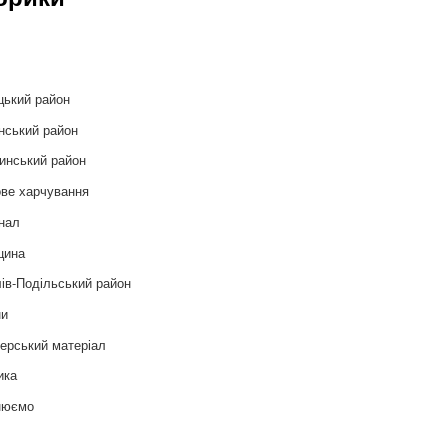
и
цький район
нський район
инський район
ве харчування
нал
цина
ів-Подільський район
ни
ерський матеріал
ика
нюємо
т