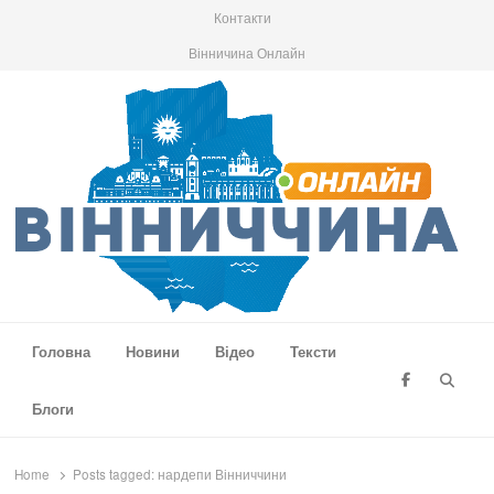
Контакти
Вінничина Онлайн
Вінниччина Онлайн
Новини Вінниччини, громад області, події та аналітика
Головна
Новини
Відео
Тексти
Searc
Блоги
Home
Posts tagged:
нардепи Вінниччини