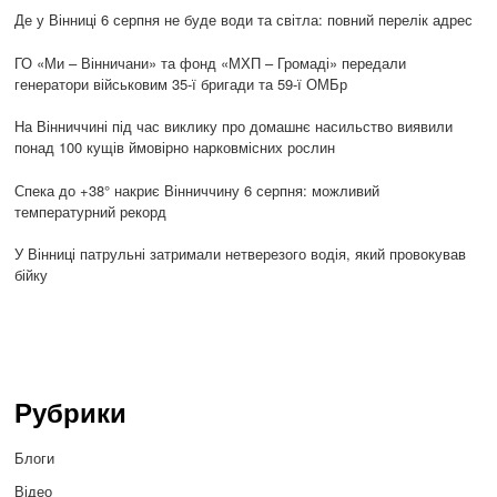
Де у Вінниці 6 серпня не буде води та світла: повний перелік адрес
ГО «Ми – Вінничани» та фонд «МХП – Громаді» передали
генератори військовим 35-ї бригади та 59-ї ОМБр
На Вінниччині під час виклику про домашнє насильство виявили
понад 100 кущів ймовірно нарковмісних рослин
Спека до +38° накриє Вінниччину 6 серпня: можливий
температурний рекорд
У Вінниці патрульні затримали нетверезого водія, який провокував
бійку
Рубрики
Блоги
Відео