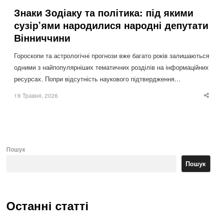
Знаки Зодіаку та політика: під якими
сузір’ями народилися народні депутати
Вінниччини
Гороскопи та астрологічні прогнози вже багато років залишаються
одними з найпопулярніших тематичних розділів на інформаційних
ресурсах. Попри відсутність наукового підтвердження…
19 Травня, 2026
Sha
thi
po
Пошук
Пошук
Останні статті