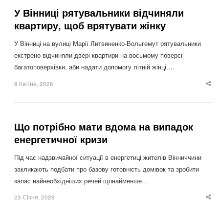
У Вінниці рятувальники відчиняли
квартиру, щоб врятувати жінку
У Вінниці на вулиці Марії Литвиненко-Вольгемут рятувальники
екстрено відчиняли двері квартири на восьмому поверсі
багатоповерхівки, аби надати допомогу літній жінці.…
9 Квітня, 2026
Sha
thi
po
Що потрібно мати вдома на випадок
енергетичної кризи
Під час надзвичайної ситуації в енергетиці жителів Вінниччини
закликають подбати про базову готовність домівок та зробити
запас найнеобхідніших речей щонайменше…
23 Січня, 2026
Sha
thi
po