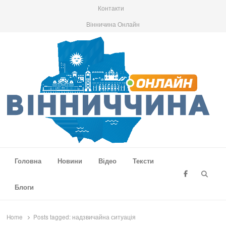
Контакти
Вінничина Онлайн
Вінниччина Онлайн
Новини Вінниччини, громад області, події та аналітика
Головна
Новини
Відео
Тексти
Searc
Блоги
Home
Posts tagged:
надзвичайна ситуація