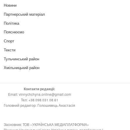
Новини
Партнерський матеріал
Політика
Пояснюємо
Спорт
Тексти
Тульчинський район
Хмільницький район
Контакти редакції:
Email: vinnychchyna.online@gmail.com
Тел: +38 098 031 08 61
Головний редактор: Голошивець Анастасія
Засновник: ТОВ «УКРАЇНСЬКА МЕДІАПЛАТФОРМА»
Рішення Національної ради України з питань телебачення і