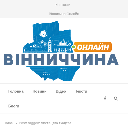
Контакти
Вінничина Онлайн
Вінниччина Онлайн
Новини Вінниччини, громад області, події та аналітика
Головна
Новини
Відео
Тексти
Searc
Блоги
Home
Posts tagged:
мистецтво ткацтва