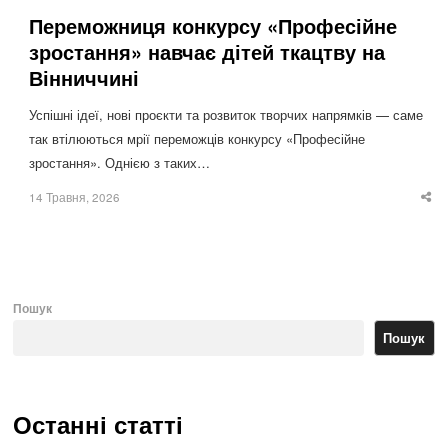
Переможниця конкурсу «Професійне
зростання» навчає дітей ткацтву на
Вінниччині
Успішні ідеї, нові проєкти та розвиток творчих напрямків — саме
так втілюються мрії переможців конкурсу «Професійне
зростання». Однією з таких…
14 Травня, 2026
Sha
thi
po
Пошук
Пошук
Останні статті