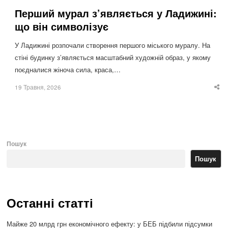
Перший мурал з’являється у Ладижині:
що він символізує
У Ладижині розпочали створення першого міського муралу. На
стіні будинку з’являється масштабний художній образ, у якому
поєдналися жіноча сила, краса,…
19 Травня, 2026
Sha
thi
po
Пошук
Пошук
Останні статті
Майже 20 млрд грн економічного ефекту: у БЕБ підбили підсумки