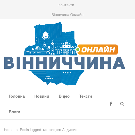
Контакти
Вінничина Онлайн
Вінниччина Онлайн
Новини Вінниччини, громад області, події та аналітика
Головна
Новини
Відео
Тексти
Searc
Блоги
Home
Posts tagged:
мистецтво Ладижин