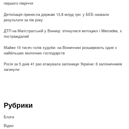
першого півріччя
Детінізація принесла державі 13,8 млрд грн: у БЕБ назвали
результати за пів року
ДТП на Магістратській у Вінниці: зіткнулися мотоцикл і Mercedes, є
постраждалий
Майже 10 тисяч голів худоби: на Вінниччині розширюють одне з
найбільших молочних господарств
Росія за 5 днів 41 раз атакувала залізницю України: 6 залізничників
загинули
Рубрики
Блоги
Відео