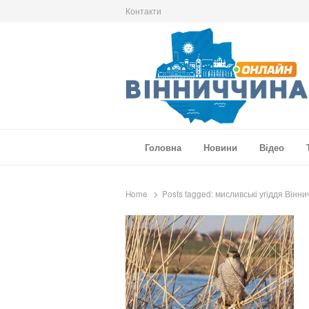
Контакти
Вінниччина Онлайн
Новини Вінниччини, громад області, події т
Головна
Новини
Відео
Home
Posts tagged:
мисливські угіддя Вінн