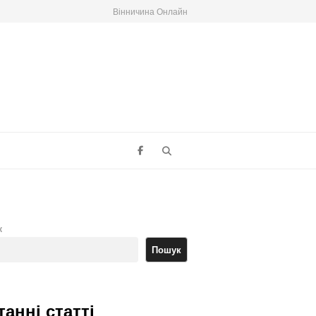
Вінничина Онлайн
Search
к
Пошук
танні статті