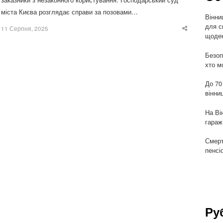
міста Києва розглядає справи за позовами…
Вінни
для с
11 Серпня, 2025
Share
щоден
this
post
Безоп
хто м
До 70
вінни
На Ві
гараж
Смерт
пенсі
Ру