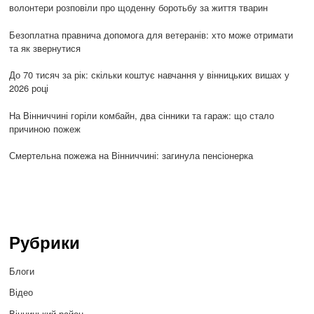
волонтери розповіли про щоденну боротьбу за життя тварин
Безоплатна правнича допомога для ветеранів: хто може отримати
та як звернутися
До 70 тисяч за рік: скільки коштує навчання у вінницьких вишах у
2026 році
На Вінниччині горіли комбайн, два сінники та гараж: що стало
причиною пожеж
Смертельна пожежа на Вінниччині: загинула пенсіонерка
Рубрики
Блоги
Відео
Вінницький район