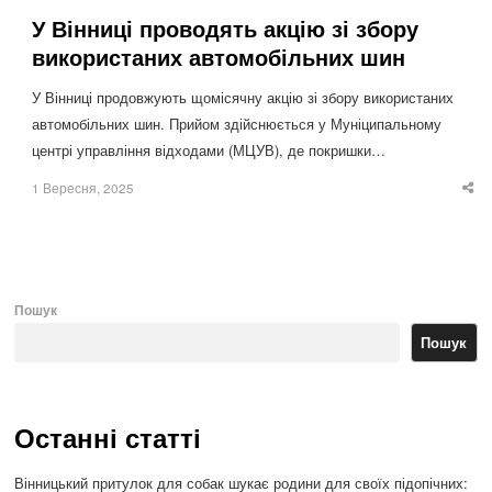
У Вінниці проводять акцію зі збору
використаних автомобільних шин
У Вінниці продовжують щомісячну акцію зі збору використаних
автомобільних шин. Прийом здійснюється у Муніципальному
центрі управління відходами (МЦУВ), де покришки…
1 Вересня, 2025
Sha
thi
po
Пошук
Пошук
Останні статті
Вінницький притулок для собак шукає родини для своїх підопічних: