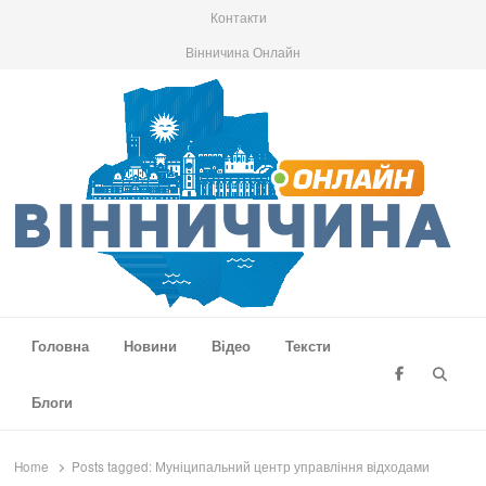
Контакти
Вінничина Онлайн
Вінниччина Онлайн
Новини Вінниччини, громад області, події та аналітика
Головна
Новини
Відео
Тексти
Searc
Блоги
Home
Posts tagged:
Муніципальний центр управління відходами