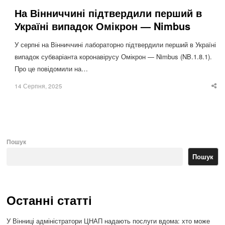
На Вінниччині підтвердили перший в
Україні випадок Омікрон — Nimbus
У серпні на Вінниччині лабораторно підтвердили перший в Україні
випадок субваріанта коронавірусу Омікрон — Nimbus (NB.1.8.1).
Про це повідомили на…
14 Серпня, 2025
Sha
thi
po
Пошук
Пошук
Останні статті
У Вінниці адміністратори ЦНАП надають послуги вдома: хто може