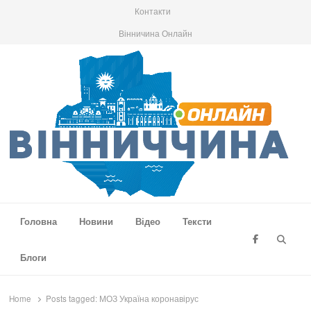
Контакти
Вінничина Онлайн
Вінниччина Онлайн
Новини Вінниччини, громад області, події та аналітика
Головна
Новини
Відео
Тексти
Searc
Блоги
Home
Posts tagged:
МОЗ Україна коронавірус