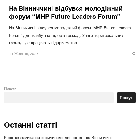
На Вінниччині відбувся молодіжний
форум “MHP Future Leaders Forum”
На Вінниччині відбувся молодіжний форум “MHP Future Leaders
Forum” для майбутніх лідерів громад. Учні з територіальних
громад, де працюють підприємства…
14 Жовтня, 2025
Sha
thi
po
Пошук
Пошук
Останні статті
Коротке замикання спричинило дві пожежі на Вінниччині