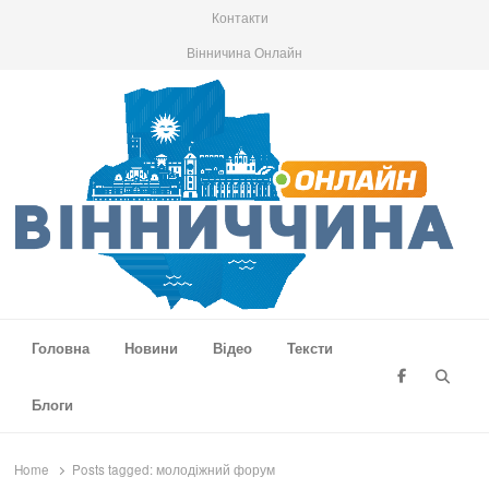
Контакти
Вінничина Онлайн
Вінниччина Онлайн
Новини Вінниччини, громад області, події та аналітика
Головна
Новини
Відео
Тексти
Searc
Блоги
Home
Posts tagged:
молодіжний форум