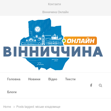
Контакти
Вінничина Онлайн
Вінниччина Онлайн
Новини Вінниччини, громад області, події та аналітика
Головна
Новини
Відео
Тексти
Searc
Блоги
Home
Posts tagged:
міське кладовище