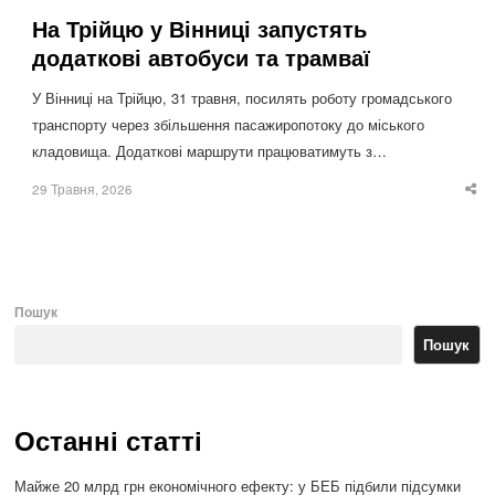
На Трійцю у Вінниці запустять
додаткові автобуси та трамваї
У Вінниці на Трійцю, 31 травня, посилять роботу громадського
транспорту через збільшення пасажиропотоку до міського
кладовища. Додаткові маршрути працюватимуть з…
29 Травня, 2026
Sha
thi
po
Пошук
Пошук
Останні статті
Майже 20 млрд грн економічного ефекту: у БЕБ підбили підсумки