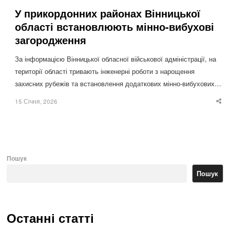
У прикордонних районах Вінницької
області встановлюють мінно-вибухові
загородження
За інформацією Вінницької обласної військової адміністрації, на
території області тривають інженерні роботи з нарощення
захисних рубежів та встановлення додаткових мінно-вибухових…
15 Січня, 2026
Sha
thi
po
Пошук
Пошук
Останні статті