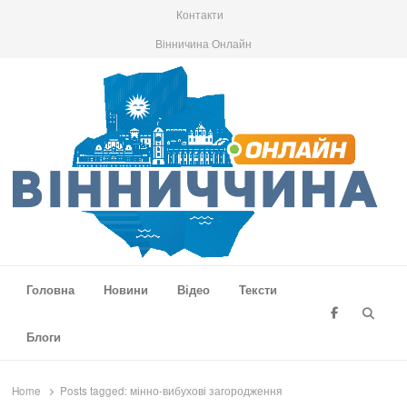
Контакти
Вінничина Онлайн
Вінниччина Онлайн
Новини Вінниччини, громад області, події та аналітика
Головна
Новини
Відео
Тексти
Searc
Блоги
Home
Posts tagged:
мінно-вибухові загородження