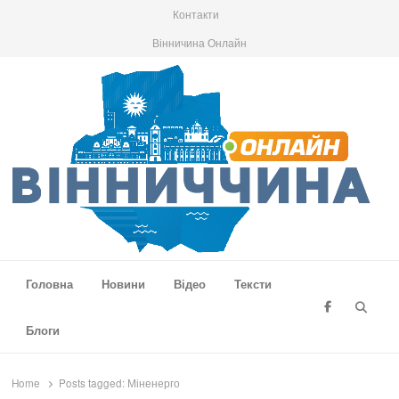
Контакти
Вінничина Онлайн
Вінниччина Онлайн
Новини Вінниччини, громад області, події та аналітика
Головна
Новини
Відео
Тексти
Searc
Блоги
Home
Posts tagged:
Міненерго