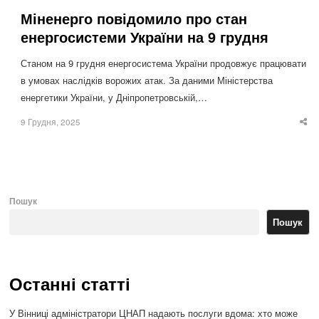
Міненерго повідомило про стан
енергосистеми України на 9 грудня
Станом на 9 грудня енергосистема України продовжує працювати
в умовах наслідків ворожих атак. За даними Міністерства
енергетики України, у Дніпропетровській,…
9 Грудня, 2025
Sha
thi
po
Пошук
Пошук
Останні статті
У Вінниці адміністратори ЦНАП надають послуги вдома: хто може