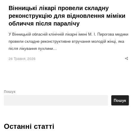
Вінницькі лікарі провели складну
реконструкцію для відновлення міміки
обличчя після паралічу
У Вінницькій обласній клінічній лікарні імені М. І. Пирогова медики
провели складне реконструктивне втручання молодій жінці, яка
після лікування пухлини…
26 Травня, 2026
Sha
thi
po
Пошук
Пошук
Останні статті