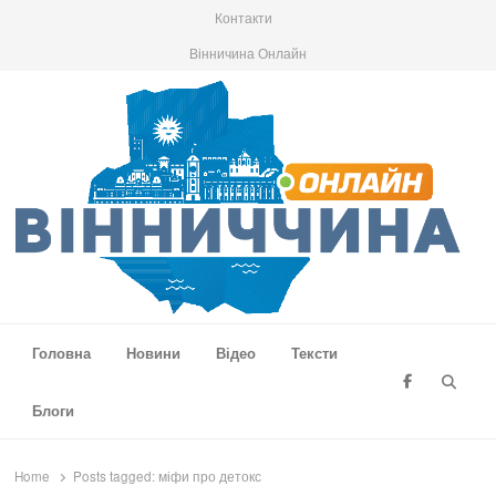
Контакти
Вінничина Онлайн
Вінниччина Онлайн
Новини Вінниччини, громад області, події та аналітика
Головна
Новини
Відео
Тексти
Searc
Блоги
Home
Posts tagged:
міфи про детокс