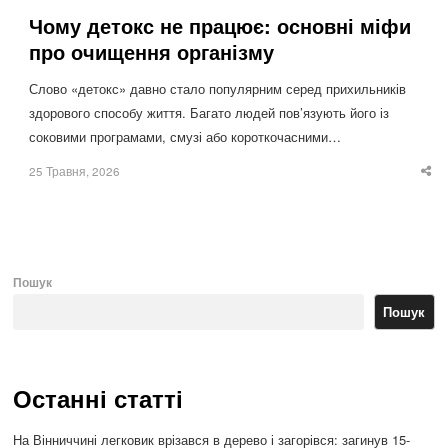
Чому детокс не працює: основні міфи
про очищення організму
Слово «детокс» давно стало популярним серед прихильників
здорового способу життя. Багато людей пов’язують його із
соковими програмами, смузі або короткочасними…
25 Травня, 2026
Sha
thi
po
Пошук
Пошук
Останні статті
На Вінниччині легковик врізався в дерево і загорівся: загинув 15-