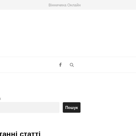
Вінничина Онлайн
Search
к
Пошук
танні статті