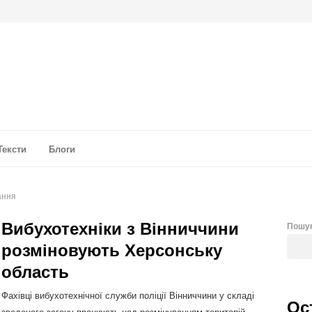
а аналітика
Тексти
Блоги
ання
Вибухотехніки з Вінниччини
Пошу
розміновують Херсонську
область
Фахівці вибухотехнічної служби поліції Вінниччини у складі
Ос
зведеного загону працюють над розмінуванням територій