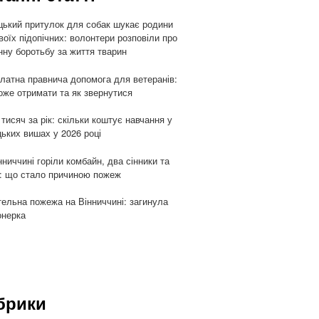
цький притулок для собак шукає родини
воїх підопічних: волонтери розповіли про
ну боротьбу за життя тварин
латна правнича допомога для ветеранів:
оже отримати та як звернутися
 тисяч за рік: скільки коштує навчання у
цьких вишах у 2026 році
нниччині горіли комбайн, два сінники та
: що стало причиною пожеж
ельна пожежа на Вінниччині: загинула
онерка
брики