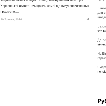
Херсонської області, очищаючи землі від вибухонебезпечних
Вінни
предметів.…
для с
щоден
20 Травня, 2026
Share
this
Безоп
post
хто м
До 70
вінни
На Ві
гараж
Смерт
пенсі
Ру