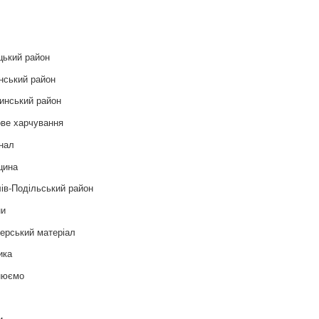
и
цький район
нський район
инський район
ве харчування
нал
цина
ів-Подільський район
ни
ерський матеріал
ика
нюємо
т
и