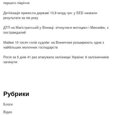
першого півріччя
Детінізація принесла державі 13,8 млрд грн: у БЕБ назвали
результати за пів року
ДТП на Магістратській у Вінниці: зіткнулися мотоцикл і Mercedes, є
постраждалий
Майже 10 тисяч голів худоби: на Вінниччині розширюють одне з
найбільших молочних господарств
Росія за 5 днів 41 раз атакувала залізницю України: 6 залізничників
загинули
Рубрики
Блоги
Відео