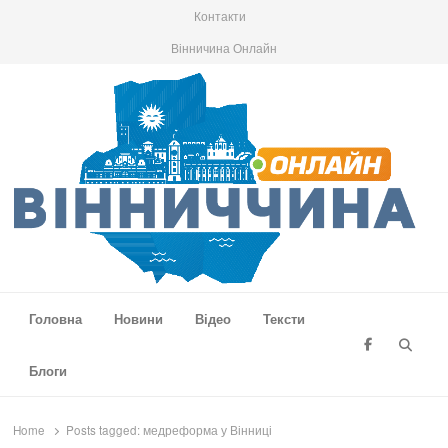
Контакти
Вінничина Онлайн
Вінниччина Онлайн
Новини Вінниччини, громад області, події та аналітика
Головна
Новини
Відео
Тексти
Searc
Блоги
Home
Posts tagged:
медреформа у Вінниці