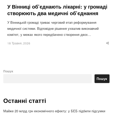
У Вінниці об’єднають лікарні: у громаді
створюють два медичні об’єднання
У Вінницькій громаді триває черговий етап реформування
медичної системи. Відповідне рішення ухвалив виконавчий
комітет, у межах якого передбачено створення двох…
18 Травня, 2026
Sha
thi
po
Пошук
Пошук
Останні статті
Майже 20 млрд грн економічного ефекту: у БЕБ підбили підсумки