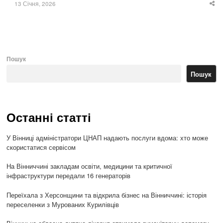
13 Січня, 2026
Sha
thi
po
Пошук
Пошук
Останні статті
У Вінниці адміністратори ЦНАП надають послуги вдома: хто може
скористатися сервісом
На Вінниччині закладам освіти, медицини та критичної
інфраструктури передали 16 генераторів
Переїхала з Херсонщини та відкрила бізнес на Вінниччині: історія
переселенки з Мурованих Курилівців