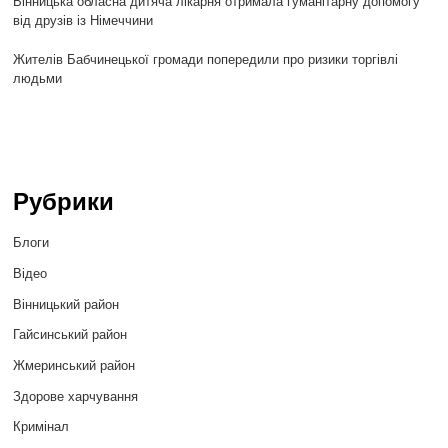
Вінницька обласна дитяча лікарня отримала гуманітарну допомогу
від друзів із Німеччини
Жителів Бабчинецької громади попередили про ризики торгівлі
людьми
Рубрики
Блоги
Відео
Вінницький район
Гайсинський район
Жмеринський район
Здорове харчування
Кримінал