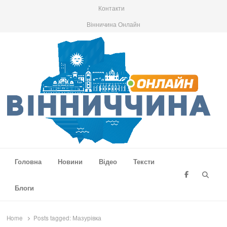
Контакти
Вінничина Онлайн
Вінниччина Онлайн
Новини Вінниччини, громад області, події та аналітика
Головна
Новини
Відео
Тексти
Searc
Блоги
Home
Posts tagged:
Мазурівка