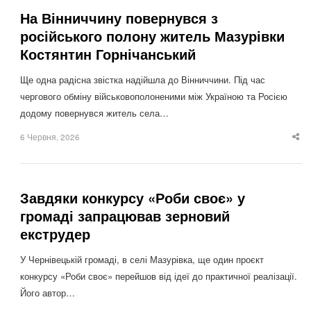
На Вінниччину повернувся з
російського полону житель Мазурівки
Костянтин Горнічанський
Ще одна радісна звістка надійшла до Вінниччини. Під час
чергового обміну військовополоненими між Україною та Росією
додому повернувся житель села…
6 Червня, 2026
Sha
thi
po
Завдяки конкурсу «Роби своє» у
громаді запрацював зерновий
екструдер
У Чернівецькій громаді, в селі Мазурівка, ще один проєкт
конкурсу «Роби своє» перейшов від ідеї до практичної реалізації.
Його автор…