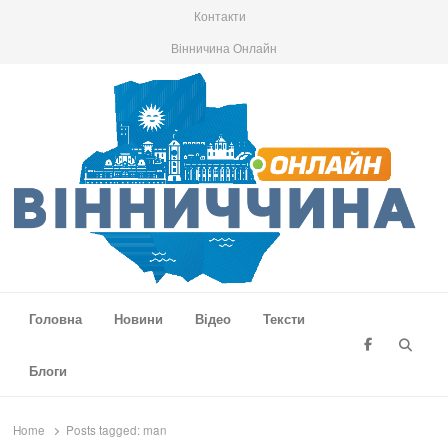
Контакти
Вінничина Онлайн
Вінниччина Онлайн
Новини Вінниччини, громад області, події та аналітика
Головна
Новини
Відео
Тексти
Searc
Блоги
Home
Posts tagged:
man