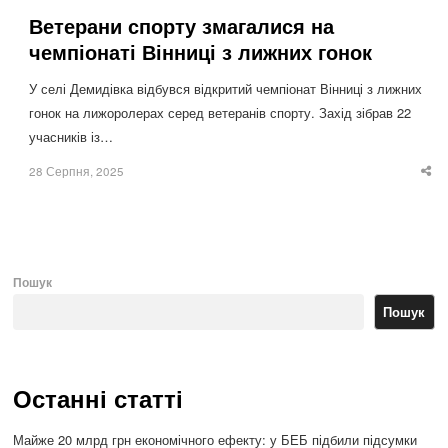
Ветерани спорту змагалися на
чемпіонаті Вінниці з лижних гонок
У селі Демидівка відбувся відкритий чемпіонат Вінниці з лижних
гонок на лижоролерах серед ветеранів спорту. Захід зібрав 22
учасників із…
28 Серпня, 2025
Sha
thi
po
Пошук
Пошук
Останні статті
Майже 20 млрд грн економічного ефекту: у БЕБ підбили підсумки