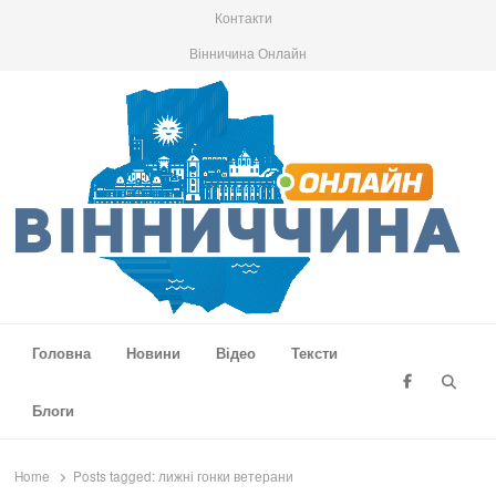
Контакти
Вінничина Онлайн
Вінниччина Онлайн
Новини Вінниччини, громад області, події та аналітика
Головна
Новини
Відео
Тексти
Searc
Блоги
Home
Posts tagged:
лижні гонки ветерани