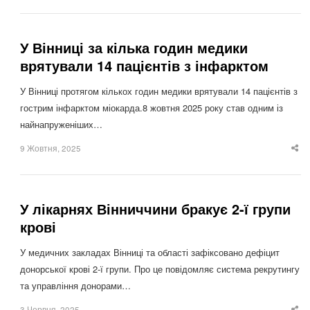
po
У Вінниці за кілька годин медики
врятували 14 пацієнтів з інфарктом
У Вінниці протягом кількох годин медики врятували 14 пацієнтів з
гострим інфарктом міокарда.8 жовтня 2025 року став одним із
найнапруженіших…
9 Жовтня, 2025
Sha
thi
po
У лікарнях Вінниччини бракує 2-ї групи
крові
У медичних закладах Вінниці та області зафіксовано дефіцит
донорської крові 2-ї групи. Про це повідомляє система рекрутингу
та управління донорами…
3 Червня, 2025