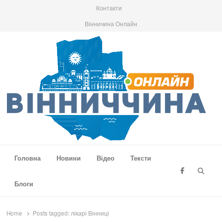
Контакти
Вінничина Онлайн
Вінниччина Онлайн
Новини Вінниччини, громад області, події та аналітика
Головна
Новини
Відео
Тексти
Searc
Блоги
Home
Posts tagged:
лікарі Вінниці