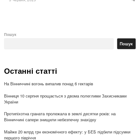
Sha
thi
po
Пошук
Пошук
Останні статті
На Вінниччині вогонь випалив понад 6 гектарів
Вінниця 10 серпня прощається з двома полеглими Захисниками
України
Протипіхотна граната пролежала в землі десятки років: на
Вінниччині сапери знищили небезпечну знахідку
Майже 20 млрд грн економічного ефекту: у БЕБ підбили підсумки
першого півріччя