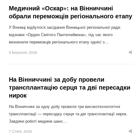
Медичний «Оскар»: на Вінниччині
обрали переможців регіонального етапу
У Вінниці відбулося засідання Вінницької регіональної ради
відзнаки «Орден Святого Пантелеймона», під час якого
визначили переможців регіонального етапу однієї з…
9 Березня, 2026
Sha
thi
po
На Вінниччині за добу провели
трансплантацію серця та дві пересадки
нирок
На Вінниччині за одну добу провели три високотехнологічні
трансплантації — пересадку серця та дві трансплантації нирок.
Завдяки роботі медиків шанс…
7 Січня, 2026
Sha
thi