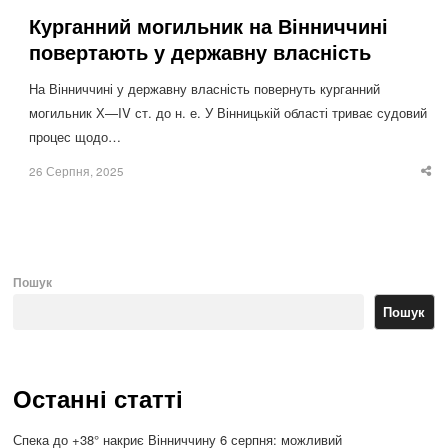
Курганний могильник на Вінниччині
повертають у державну власність
На Вінниччині у державну власність повернуть курганний
могильник Х—IV ст. до н. е. У Вінницькій області триває судовий
процес щодо…
26 Серпня, 2025
Sha
thi
po
Пошук
Пошук
Останні статті
Спека до +38° накриє Вінниччину 6 серпня: можливий