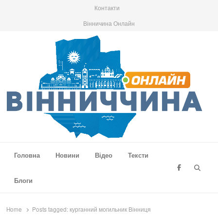
Контакти
Вінничина Онлайн
Вінниччина Онлайн
Новини Вінниччини, громад області, події та аналітика
Головна
Новини
Відео
Тексти
Searc
Блоги
Home
Posts tagged:
курганний могильник Вінниця