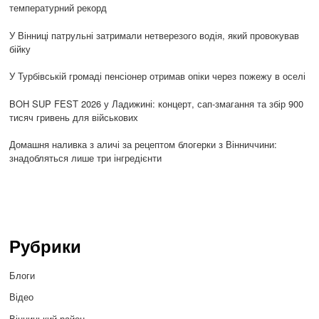
температурний рекорд
У Вінниці патрульні затримали нетверезого водія, який провокував
бійку
У Турбівській громаді пенсіонер отримав опіки через пожежу в оселі
BOH SUP FEST 2026 у Ладижині: концерт, сап-змагання та збір 900
тисяч гривень для військових
Домашня наливка з аличі за рецептом блогерки з Вінниччини:
знадобляться лише три інгредієнти
Рубрики
Блоги
Відео
Вінницький район