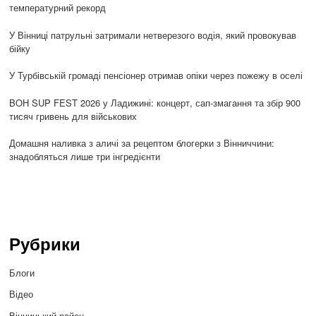
температурний рекорд
У Вінниці патрульні затримали нетверезого водія, який провокував
бійку
У Турбівській громаді пенсіонер отримав опіки через пожежу в оселі
BOH SUP FEST 2026 у Ладижині: концерт, сап-змагання та збір 900
тисяч гривень для військових
Домашня наливка з аличі за рецептом блогерки з Вінниччини:
знадобляться лише три інгредієнти
Рубрики
Блоги
Відео
Вінницький район