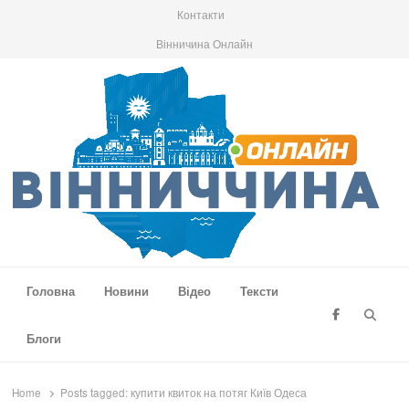
Контакти
Вінничина Онлайн
Вінниччина Онлайн
Новини Вінниччини, громад області, події та аналітика
Головна
Новини
Відео
Тексти
Searc
Блоги
Home
Posts tagged:
купити квиток на потяг Київ Одеса