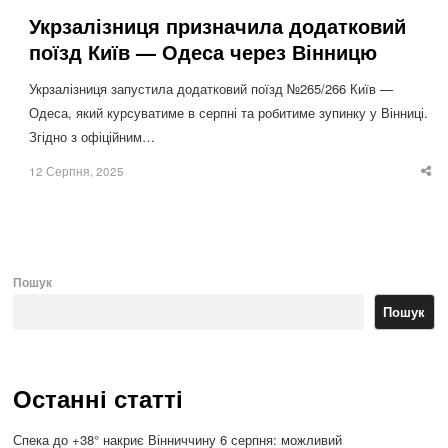
Укрзалізниця призначила додатковий
поїзд Київ — Одеса через Вінницю
Укрзалізниця запустила додатковий поїзд №265/266 Київ —
Одеса, який курсуватиме в серпні та робитиме зупинку у Вінниці.
Згідно з офіційним…
12 Серпня, 2025
Sha
thi
po
Пошук
Пошук
Останні статті
Спека до +38° накриє Вінниччину 6 серпня: можливий