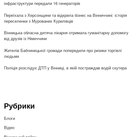
інфраструктури передали 16 генераторів
Переїхала з Херсонщини та відкрила бізнес на Вінниччині: історія
переселенки з Мурованих Курилівців
Вінницька обласна дитяча лікарня отримала гуманітарну допомогу
від друзів із Німеччини
Жителів Бабчинецької громади попередили про ризики торгівлі
людьми
Поліція розслідує ДТП у Вінниці, в якій постраждав водій скутера
Рубрики
Блоги
Відео
Вінницький район