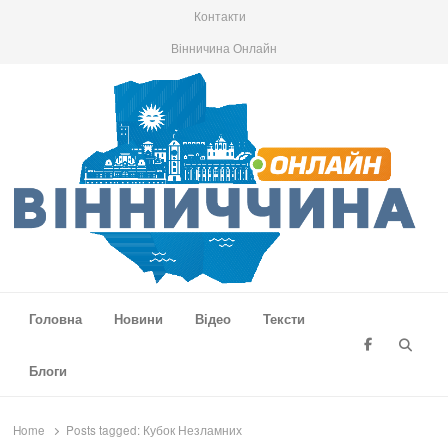
Контакти
Вінничина Онлайн
Вінниччина Онлайн
Новини Вінниччини, громад області, події та аналітика
Головна
Новини
Відео
Тексти
Searc
Блоги
Home
Posts tagged:
Кубок Незламних