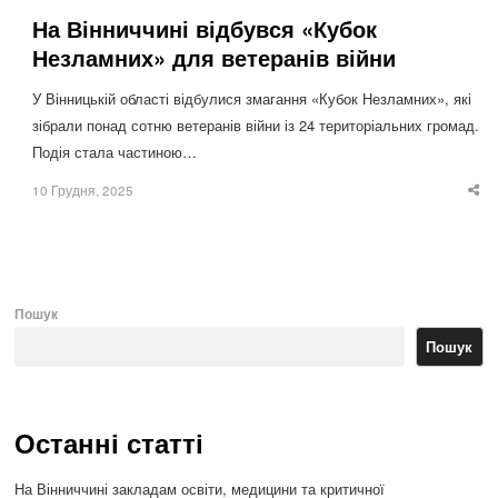
На Вінниччині відбувся «Кубок
Незламних» для ветеранів війни
У Вінницькій області відбулися змагання «Кубок Незламних», які
зібрали понад сотню ветеранів війни із 24 територіальних громад.
Подія стала частиною…
10 Грудня, 2025
Sha
thi
po
Пошук
Пошук
Останні статті
На Вінниччині закладам освіти, медицини та критичної