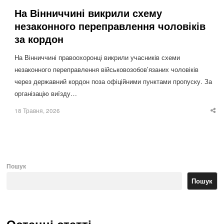
На Вінниччині викрили схему
незаконного переправлення чоловіків
за кордон
На Вінниччині правоохоронці викрили учасників схеми
незаконного переправлення військовозобов’язаних чоловіків
через державний кордон поза офіційними пунктами пропуску. За
організацію виїзду…
18 Травня, 2026
Sha
thi
po
Пошук
Пошук