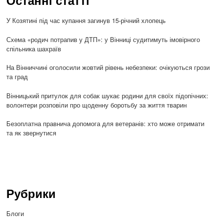
Останні статті
У Козятині під час купання загинув 15-річний хлопець
Схема «родич потрапив у ДТП»: у Вінниці судитимуть імовірного
спільника шахраїв
На Вінниччині оголосили жовтий рівень небезпеки: очікуються грози
та град
Вінницький притулок для собак шукає родини для своїх підопічних:
волонтери розповіли про щоденну боротьбу за життя тварин
Безоплатна правнича допомога для ветеранів: хто може отримати
та як звернутися
Рубрики
Блоги