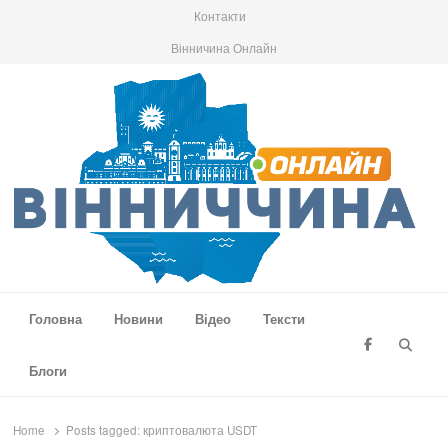
Контакти
Вінничина Онлайн
Вінниччина Онлайн
Новини Вінниччини, громад області, події та аналітика
Головна
Новини
Відео
Тексти
Searc
Блоги
Home
Posts tagged:
криптовалюта USDT