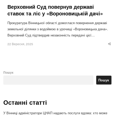
Верховний Суд повернув державі
ставок та ліс у «Вороновицькій дачі»
Прокуратура Вінницької області домоглася повернення державі
земельної ділянки з водоймою в урочищі «Вороновицька дача».
Верховний Суд підтвердив незаконність передачі цієї…
22 Вересня, 2025
Sha
thi
po
Пошук
Пошук
Останні статті
У Вінниці адміністратори ЦНАП надають послуги вдома: хто може