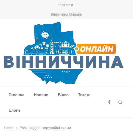
Контакти
Вінничина Онлайн
Вінниччина Онлайн
Новини Вінниччини, громад області, події та аналітика
Головна
Новини
Відео
Тексти
Searc
Блоги
Home
Posts tagged:
корупційні схеми