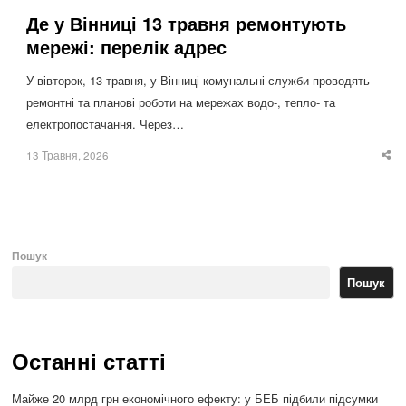
Де у Вінниці 13 травня ремонтують
мережі: перелік адрес
У вівторок, 13 травня, у Вінниці комунальні служби проводять
ремонтні та планові роботи на мережах водо-, тепло- та
електропостачання. Через…
13 Травня, 2026
Sha
thi
po
Пошук
Пошук
Останні статті
Майже 20 млрд грн економічного ефекту: у БЕБ підбили підсумки