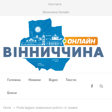
Контакти
Вінничина Онлайн
Вінниччина Онлайн
Новини Вінниччини, громад області, події та аналітика
Головна
Новини
Відео
Тексти
Searc
Блоги
Home
Posts tagged:
комунальні роботи 13 травня