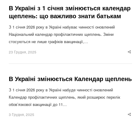
В Україні з 1 січня змінюється календар
щеплень: що важливо знати батькам
З 1 січня 2026 року в Україні набуває чинності оновлений
Національний календар профілактичних щеплень. Зміни
стосуються не лише графіків вакцинації,…
23 Грудня, 2025
Sha
thi
po
В Україні змінюється Календар щеплень
З 1 січня 2026 року в Україні набуде чинності оновлений
Календар профілактичних щеплень, який розширює перелік
обов’язкової вакцинації до 11…
3 Грудня, 2025
Sha
thi
po