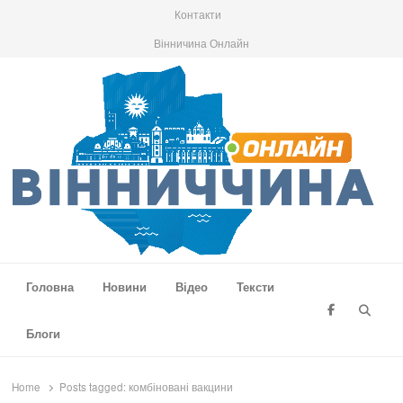
Контакти
Вінничина Онлайн
Вінниччина Онлайн
Новини Вінниччини, громад області, події та аналітика
Головна
Новини
Відео
Тексти
Searc
Блоги
Home
Posts tagged:
комбіновані вакцини