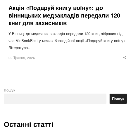
Акція «Подаруй книгу воїну»: до
вінницьких медзакладів передали 120
книг для захисників
У Вінниці до медичних закладів передали 120 книг, зібраних під
час VinBookFest у межах благодійної акції «Подаруй книгу воїну».
Література…
22 Травня, 2026
Sha
thi
po
Пошук
Пошук
Останні статті