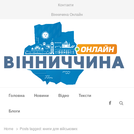
Контакти
Вінничина Онлайн
Вінниччина Онлайн
Новини Вінниччини, громад області, події та аналітика
Головна
Новини
Відео
Тексти
Searc
Блоги
Home
Posts tagged:
книги для військових